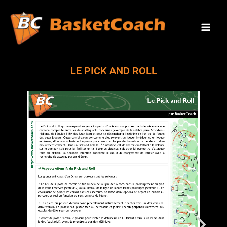
Aller
Mai
au
Men
contenu
LE PICK AND ROLL