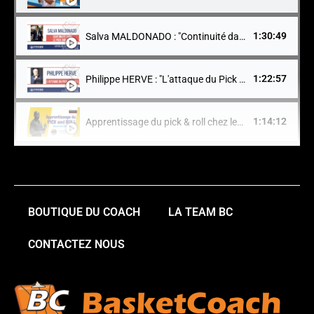
1:30:49
Salva MALDONADO : "Continuité dans le pick and roll" - SuperClinic 2019
1:22:57
Philippe HERVE : "L'attaque du Pick & Roll" - Super Clinic 2018
1:14:12
Apprentissage du pick & roll chez les jeunes // Souareba Darame
1:11:20
Le Pick and Roll dans le jeu à 5 par Vincent Collet
54:16
Vincent Collet : Le Pick & Roll 1/3
BOUTIQUE DU COACH
LA TEAM BC
CONTACTEZ NOUS
1:14:06
Vincent Collet : Le Pick & Roll 2/3
46:54
Vincent Collet : Le Pick & Roll 3/3